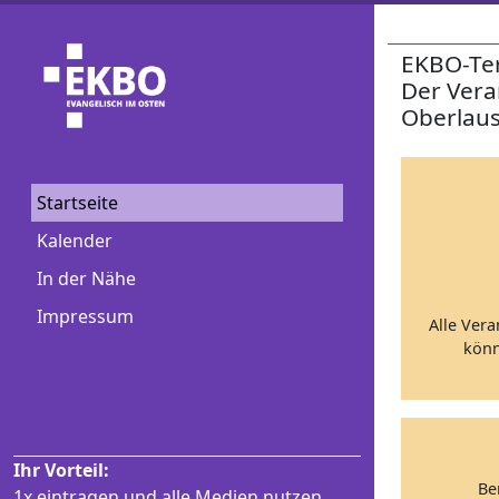
EKBO-Te
Der Vera
Oberlaus
Startseite
Kalender
In der Nähe
Impressum
Alle Vera
könn
Ihr Vorteil:
Be
1x eintragen und alle Medien nutzen