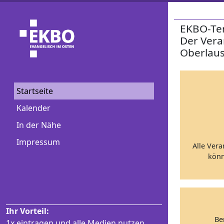
EKBO-Te
Der Vera
Oberlaus
Startseite
Kalender
In der Nähe
Impressum
Alle Vera
könn
Ihr Vorteil:
Be
1x eintragen und alle Medien nutzen