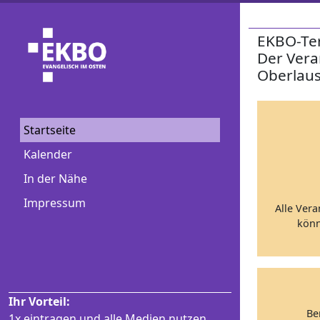
EKBO-Te
Der Vera
Oberlaus
Startseite
Kalender
In der Nähe
Impressum
Alle Vera
könn
Ihr Vorteil:
Be
1x eintragen und alle Medien nutzen