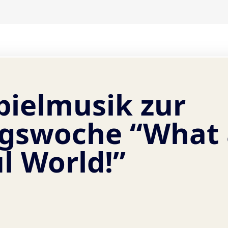
pielmusik zur
gswoche “What 
l World!”