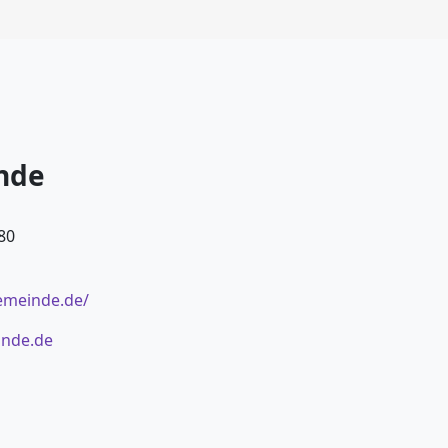
nde
80
emeinde.de/
nde.de