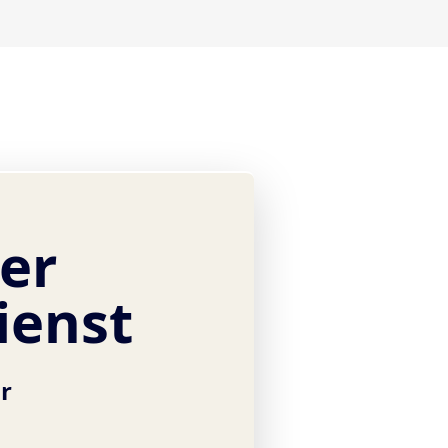
ver
ienst
hr