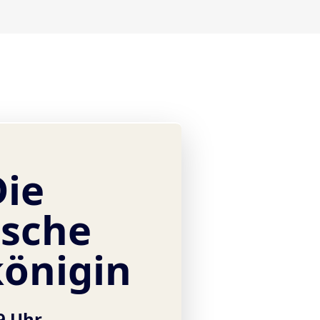
Die
sche
königin
9 Uhr