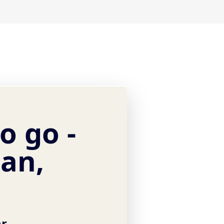
o go -
gan,
hr