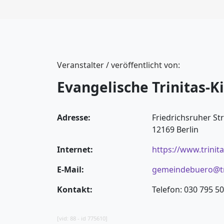
Veranstalter / veröffentlicht von:
Evangelische Trinitas-K
Adresse:
Friedrichsruher St
12169 Berlin
Internet:
https://www.trinit
E-Mail:
gemeindebuero@tr
Kontakt:
Telefon: 030 795 50
[vid: 88 - id 775610]