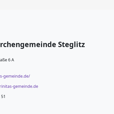
irchengemeinde Steglitz
raße 6 A
as-gemeinde.de/
initas-gemeinde.de
 51