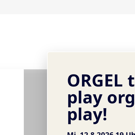
ORGEL t
play or
play!
Mi, 12.8.2026 19 U