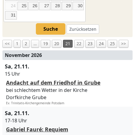
24
25
26
27
28
29
30
31
Suche
Zurücksetzen
<<
1
2
…
19
20
21
22
23
24
25
>>
November 2026
Sa, 21.11.
15 Uhr
Andacht auf dem Friedhof in Grube
bei schlechtem Wetter in der Kirche
Dorfkirche Grube
Ev. Trinitatis-Kirchengemeinde Potsdam
Sa, 21.11.
17-18 Uhr
Gabriel Fauré: Requiem