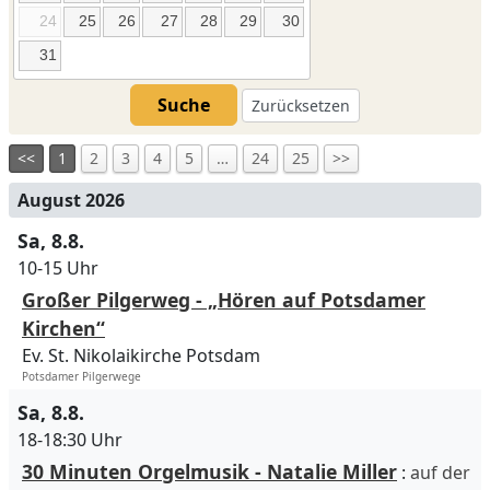
24
25
26
27
28
29
30
31
Suche
Zurücksetzen
<<
1
2
3
4
5
…
24
25
>>
August 2026
Sa, 8.8.
10-15 Uhr
Großer Pilgerweg - „Hören auf Potsdamer
Kirchen“
Ev. St. Nikolaikirche Potsdam
Potsdamer Pilgerwege
Sa, 8.8.
18-18:30 Uhr
30 Minuten Orgelmusik - Natalie Miller
:
auf der