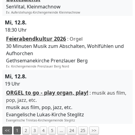
SenVital, Kleinmachnow
Ev. Auferstehungs-Kirchengemeinde Kleinmachnow
Mi, 12.8.
18:30 Uhr
Feierabendkultur 2026
:
Orgel
30 Minuten Musik zum Abschalten, Wohlfühlen und
Aufhorchen
Gethsemanekirche Prenzlauer Berg
Ev. Kirchengemeinde Prenzlauer Berg Nord
Mi, 12.8.
19 Uhr
ORGEL to go - play organ, play!
:
musik aus film,
pop, jazz, etc.
musik aus film, pop, jazz, etc.
Evangelische Lukas-Kirche Steglitz
Evangelische Trinitas-Kirchengemeinde Steglitz
<<
1
2
3
4
5
…
24
25
>>