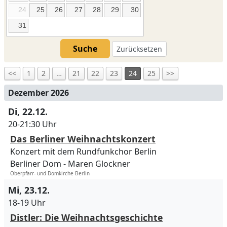
24
25
26
27
28
29
30
31
Suche
Zurücksetzen
<<
1
2
…
21
22
23
24
25
>>
Dezember 2026
Di, 22.12.
20-21:30 Uhr
Das Berliner Weihnachtskonzert
Konzert mit dem Rundfunkchor Berlin
Berliner Dom
Maren Glockner
Oberpfarr- und Domkirche Berlin
Mi, 23.12.
18-19 Uhr
Distler: Die Weihnachtsgeschichte