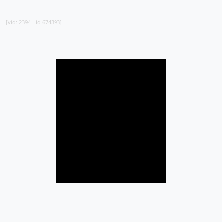
[vid: 2394 - id 674393]