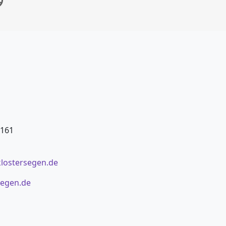
 161
klostersegen.de
segen.de