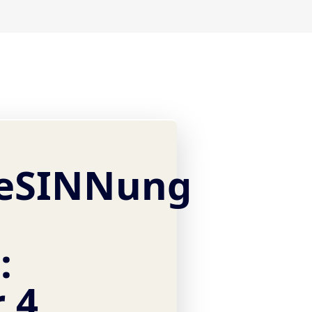
eSINNung
:
 4