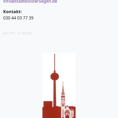
info@stadtklostersegen.de
Kontakt:
030 44 03 77 39
[vid: 471 - id 729270]