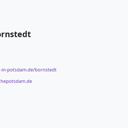
ornstedt
h-in-potsdam.de/bornstedt
chepotsdam.de