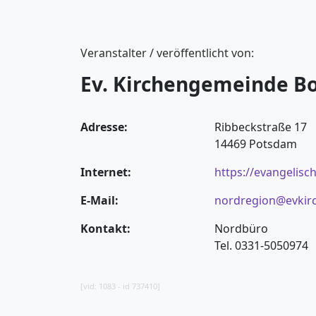
Veranstalter / veröffentlicht von:
Ev. Kirchengemeinde B
Adresse:
Ribbeckstraße 17
14469 Potsdam
Internet:
https://evangelisc
E-Mail:
nordregion@evkir
Kontakt:
Nordbüro
Tel. 0331-5050974
[vid: 1083 - id 737410]