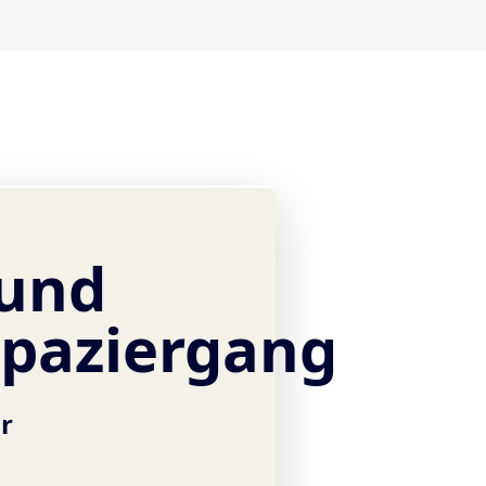
 und
paziergang
hr