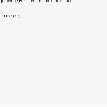
engemeinde Bornstedt; mit Roxane Pieper
090 92 (AB).