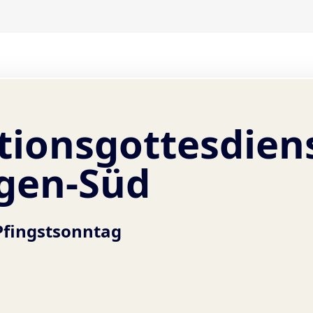
ionsgottesdiens
gen-Süd
Pfingstsonntag