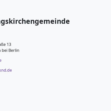
ngskirchengemeinde
aße 13
bei Berlin
e
knd.de