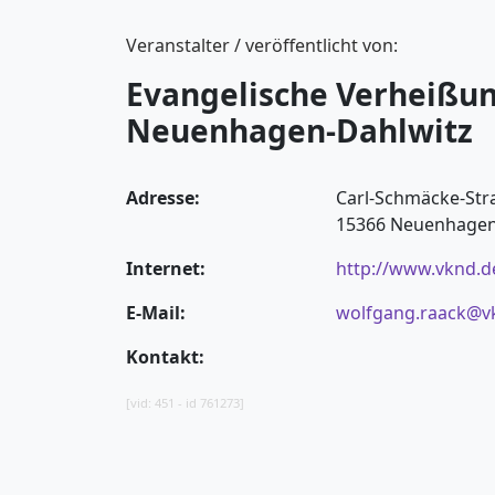
Veranstalter / veröffentlicht von:
Evangelische Verheißu
Neuenhagen-Dahlwitz
Adresse:
Carl-Schmäcke-Str
15366 Neuenhagen 
Internet:
http://www.vknd.d
E-Mail:
wolfgang.raack@v
Kontakt:
[vid: 451 - id 761273]