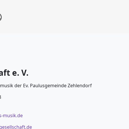
ft e. V.
nmusik der Ev. Paulusgemeinde Zehlendorf
8
s-musik.de
esellschaft.de