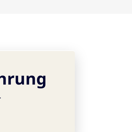
hrung
r