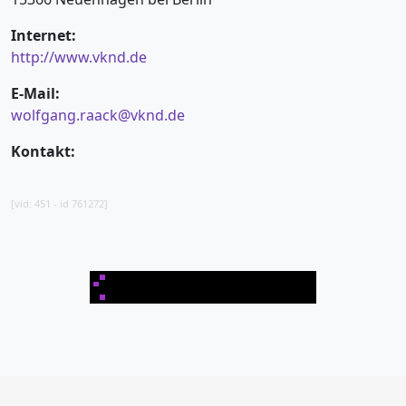
Internet:
http://www.vknd.de
E-Mail:
wolfgang.raack@vknd.de
Kontakt:
[vid: 451 - id 761272]